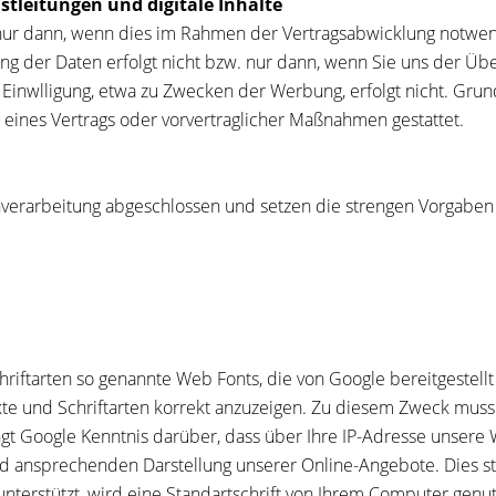
stleitungen und digitale Inhalte
ur dann, wenn dies im Rahmen der Vertragsabwicklung notwendi
ng der Daten erfolgt nicht bzw. nur dann, wenn Sie uns der Üb
Einwlligung, etwa zu Zwecken der Werbung, erfolgt nicht. Grundl
 eines Vertrags oder vorvertraglicher Maßnahmen gestattet.
enverarbeitung abgeschlossen und setzen die strengen Vorgabe
chriftarten so genannte Web Fonts, die von Google bereitgestell
xte und Schriftarten korrekt anzuzeigen. Zu diesem Zweck mus
t Google Kenntnis darüber, dass über Ihre IP-Adresse unsere
nd ansprechenden Darstellung unserer Online-Angebote. Dies stel
 unterstützt, wird eine Standartschrift von Ihrem Computer gen