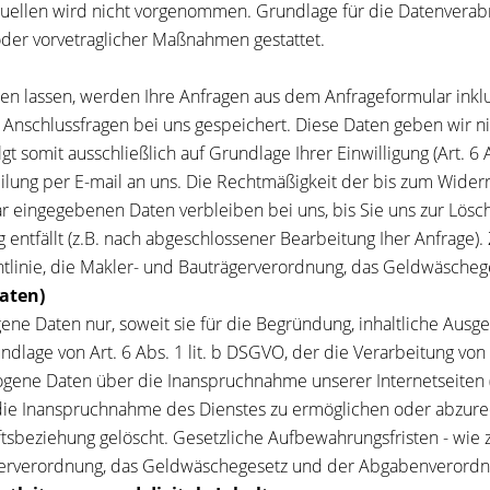
len wird nicht vorgenommen. Grundlage für die Datenverabrei
 oder vorvetraglicher Maßnahmen gestattet.
n lassen, werden Ihre Anfragen aus dem Anfrageformular inkl
Anschlussfragen bei uns gespeichert. Diese Daten geben wir nic
 somit ausschließlich auf Grundlage Ihrer Einwilligung (Art. 6 A
teilung per E-mail an uns. Die Rechtmäßigkeit der bis zum Wide
r eingegebenen Daten verbleiben bei uns, bis Sie uns zur Lösch
entfällt (z.B. nach abgeschlossener Bearbeitung Iher Anfrage).
tlinie, die Makler- und Bauträgerverordnung, das Geldwäsche
aten)
e Daten nur, soweit sie für die Begründung, inhaltliche Ausg
undlage von Art. 6 Abs. 1 lit. b DSGVO, der die Verarbeitung von
ogene Daten über die Inanspruchnahme unserer Internetseiten 
zer die Inanspruchnahme des Dienstes zu ermöglichen oder abz
sbeziehung gelöscht. Gesetzliche Aufbewahrungsfristen - wie 
ägerverordnung, das Geldwäschegesetz und der Abgabenverordn