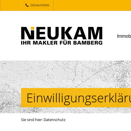
09544/94999
Immob
Einwilligungserklä
Sie sind hier:
Datenschutz