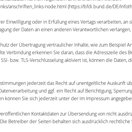
ks/anschriften_links-node.html (https://bfdi.bund.de/DE/Infoth
er Einwilligung oder in Erfüllung eines Vertags verarbeiten, an
agung der Daten an einen anderen Verantwortlichen verlangen, e
utz der Übertragung vertraulicher Inhalte, wie zum Beispiel An
lte Verbindung erkennen Sie daran, dass die Adresszeile des Br
l- bzw. TLS-Verschlüsselung aktiviert ist, können die Daten, di
stimmungen jederzeit das Recht auf unentgeltliche Auskunft 
enverarbeitung und ggf. ein Recht auf Berichtigung, Sperrung
 können Sie sich jederzeit unter der im Impressum angegeb
eröffentlichen Kontaktdaten zur Übersendung von nicht ausdr
Die Betreiber der Seiten behalten sich ausdrücklich rechtliche