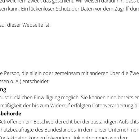
d zu welchem Zweck das geschieht. Wir weisen darauf hin, dass d
n kann. Ein lückenloser Schutz der Daten vor dem Zugriff durch
auf dieser Webseite ist:
ische Person, die allein oder gemeinsam mit anderen über die Zw
en o. Ä.) entscheidet.
ung
usdrücklichen Einwilligung möglich. Sie können eine bereits ert
htmäßigkeit der bis zum Widerruf erfolgten Datenverarbeitung b
sbehörde
 Betroffenen ein Beschwerderecht bei der zuständigen Aufsicht
chutzbeaufragte des Bundeslandes, in dem unser Unternehmen 
n Kontaktdaten können folgendem Link entnommen werden: