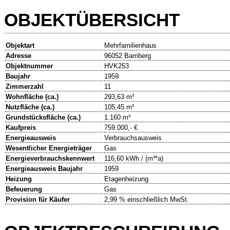
OBJEKTÜBERSICHT
Objektart
Mehrfamilienhaus
Adresse
96052 Bamberg
Objektnummer
HVK253
Baujahr
1959
Zimmerzahl
11
Wohnfläche (ca.)
293,63 m²
Nutzfläche (ca.)
105,45 m²
Grundstücksfläche (ca.)
1.160 m²
Kaufpreis
759.000,- €
Energieausweis
Verbrauchsausweis
Wesentlicher Energieträger
Gas
Energieverbrauchskennwert
116,60 kWh / (m²*a)
Energieausweis Baujahr
1959
Heizung
Etagenheizung
Befeuerung
Gas
Provision für Käufer
2,99 % einschließlich MwSt.