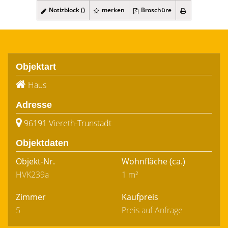
Notizblock (
)
merken
Broschüre
Objektart
Haus
Adresse
96191 Viereth-Trunstadt
Objektdaten
Objekt-Nr.
Wohnfläche
(ca.)
HVK239a
1 m²
Zimmer
Kaufpreis
5
Preis auf Anfrage