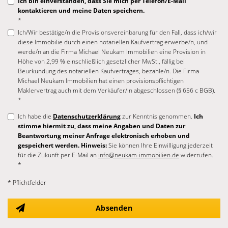
Ich bin einverstanden, dass Sie mich per Telefon/E-Mail
kontaktieren und meine Daten speichern.
*
Ich/Wir bestätige/n die Provisionsvereinbarung für den Fall, dass ich/wir
diese Immobilie durch einen notariellen Kaufvertrag erwerbe/n, und
werde/n an die Firma Michael Neukam Immobilien eine Provision in
Höhe von 2,99 % einschließlich gesetzlicher MwSt., fällig bei
Beurkundung des notariellen Kaufvertrages, bezahle/n. Die Firma
Michael Neukam Immobilien hat einen provisionspflichtigen
Maklervertrag auch mit dem Verkäufer/in abgeschlossen (§ 656 c BGB).
*
Ich habe die
Datenschutzerklärung
zur Kenntnis genommen.
Ich
stimme hiermit zu, dass meine Angaben und Daten zur
Beantwortung meiner Anfrage elektronisch erhoben und
gespeichert werden. Hinweis:
Sie können Ihre Einwilligung jederzeit
für die Zukunft per E-Mail an
info@neukam-immobilien.de
widerrufen.
*
* Pflichtfelder
Absenden