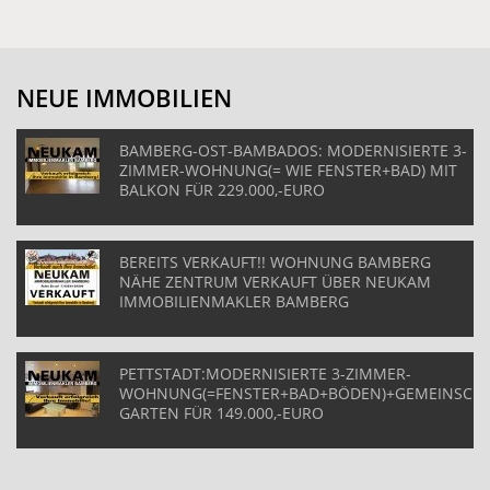
NEUE IMMOBILIEN
BAMBERG-OST-BAMBADOS: MODERNISIERTE 3-
ZIMMER-WOHNUNG(= WIE FENSTER+BAD) MIT
BALKON FÜR 229.000,-EURO
BEREITS VERKAUFT!! WOHNUNG BAMBERG
NÄHE ZENTRUM VERKAUFT ÜBER NEUKAM
IMMOBILIENMAKLER BAMBERG
PETTSTADT:MODERNISIERTE 3-ZIMMER-
WOHNUNG(=FENSTER+BAD+BÖDEN)+GEMEINSCHA
GARTEN FÜR 149.000,-EURO