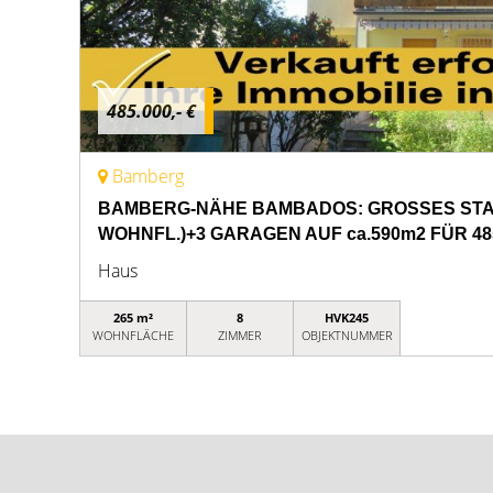
485.000,- €
Bamberg
BAMBERG-NÄHE BAMBADOS: GROSSES STA
WOHNFL.)+3 GARAGEN AUF ca.590m2 FÜR 48
Haus
265 m²
8
HVK245
WOHNFLÄCHE
ZIMMER
OBJEKTNUMMER