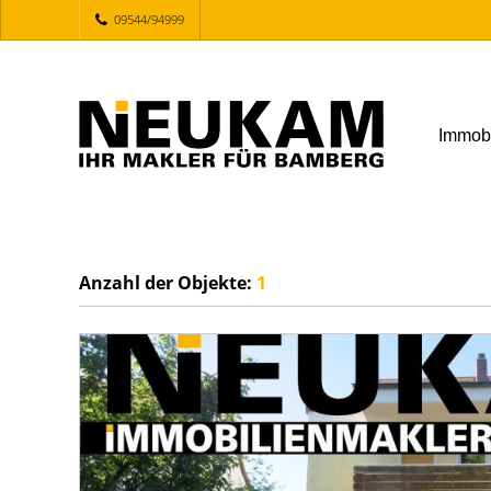
09544/94999
Immob
Anzahl der
Objekte:
1