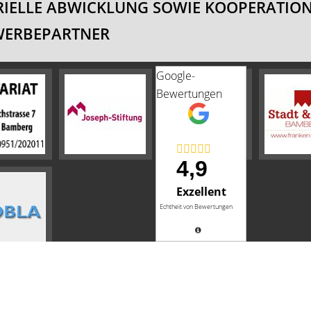
IELLE ABWICKLUNG SOWIE KOOPERATION
WERBEPARTNER
Google-
Bewertungen
4,9
Exzellent
Echtheit von Bewertungen
Impressum
AGB
Datenschutz
Sitemap
Widerrufsbelehrung
Vertrag widerrufen