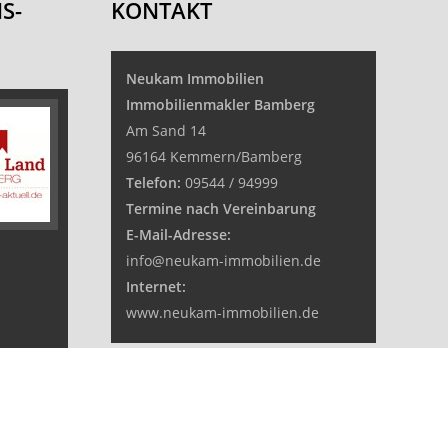
S-
KONTAKT
Neukam Immobilien
Immobilienmakler Bamberg
Am Sand 14
96164 Kemmern/Bamberg
Telefon:
09544 / 94999
Termine nach Vereinbarung
E-Mail-Adresse:
info@neukam-immobilien.de
Internet:
www.neukam-immobilien.de