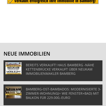
NEUE IMMOBILIEN
BEREITS VERKAUFT! HAUS BAMBERG -NÄHE
KETTENBRÜCKE VERKAUFT ÜBER NEUKAM
IMMOBILIENMAKLER BAMBERG
BAMBERG-OST-BAMBADOS: MODERNISIERTE 3-
ZIMMER-WOHNUNG(= WIE FENSTER+BAD) MIT
BALKON FÜR 229.000,-EURO