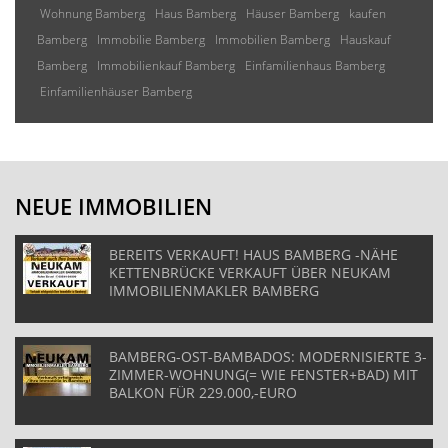
Wohnung Bamberg
Haus Bamberg
Häuser Bamberg
kaufen
Bamberg
Immobilie Bamberg
Immobilien Bamberg
Hauskauf
Bamberg
Immobilienkauf Bamberg
Einfamilienhaus Bamberg
Einfamilienhäuser Bamberg
NEUE IMMOBILIEN
BEREITS VERKAUFT! HAUS BAMBERG -NÄHE
KETTENBRÜCKE VERKAUFT ÜBER NEUKAM
IMMOBILIENMAKLER BAMBERG
BAMBERG-OST-BAMBADOS: MODERNISIERTE 3-
ZIMMER-WOHNUNG(= WIE FENSTER+BAD) MIT
BALKON FÜR 229.000,-EURO