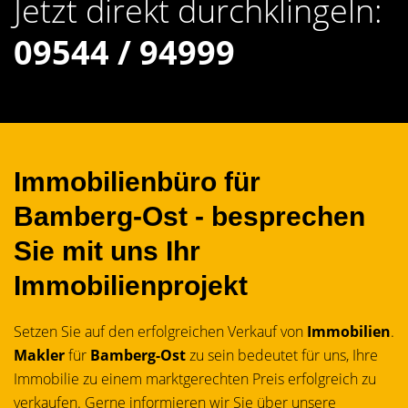
Jetzt direkt durchklingeln:
09544 / 94999
Immobilienbüro für
Bamberg-Ost - besprechen
Sie mit uns Ihr
Immobilienprojekt
Setzen Sie auf den erfolgreichen Verkauf von
Immobilien
.
Makler
für
Bamberg-Ost
zu sein bedeutet für uns, Ihre
Immobilie zu einem marktgerechten Preis erfolgreich zu
verkaufen. Gerne informieren wir Sie über unsere