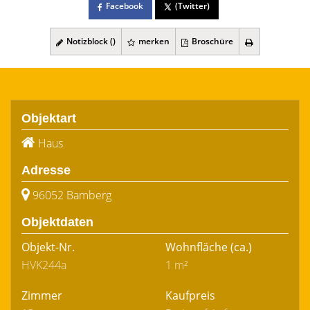
Facebook
(Twitter)
Notizblock (
)
merken
Broschüre
Objektart
Haus
Adresse
96052 Bamberg
Objektdaten
Objekt-Nr.
Wohnfläche
(ca.)
HVK244a
1 m²
Zimmer
Kaufpreis