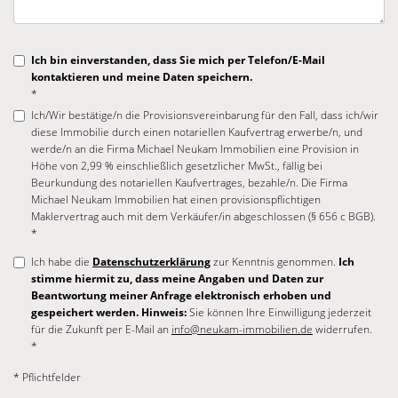
Ich bin einverstanden, dass Sie mich per Telefon/E-Mail
kontaktieren und meine Daten speichern.
*
Ich/Wir bestätige/n die Provisionsvereinbarung für den Fall, dass ich/wir
diese Immobilie durch einen notariellen Kaufvertrag erwerbe/n, und
werde/n an die Firma Michael Neukam Immobilien eine Provision in
Höhe von 2,99 % einschließlich gesetzlicher MwSt., fällig bei
Beurkundung des notariellen Kaufvertrages, bezahle/n. Die Firma
Michael Neukam Immobilien hat einen provisionspflichtigen
Maklervertrag auch mit dem Verkäufer/in abgeschlossen (§ 656 c BGB).
*
Ich habe die
Datenschutzerklärung
zur Kenntnis genommen.
Ich
stimme hiermit zu, dass meine Angaben und Daten zur
Beantwortung meiner Anfrage elektronisch erhoben und
gespeichert werden. Hinweis:
Sie können Ihre Einwilligung jederzeit
für die Zukunft per E-Mail an
info@neukam-immobilien.de
widerrufen.
*
* Pflichtfelder