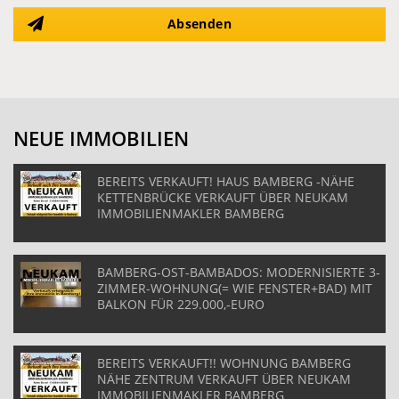
Absenden
NEUE IMMOBILIEN
BEREITS VERKAUFT! HAUS BAMBERG -NÄHE
KETTENBRÜCKE VERKAUFT ÜBER NEUKAM
IMMOBILIENMAKLER BAMBERG
BAMBERG-OST-BAMBADOS: MODERNISIERTE 3-
ZIMMER-WOHNUNG(= WIE FENSTER+BAD) MIT
BALKON FÜR 229.000,-EURO
BEREITS VERKAUFT!! WOHNUNG BAMBERG
NÄHE ZENTRUM VERKAUFT ÜBER NEUKAM
IMMOBILIENMAKLER BAMBERG