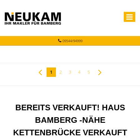
09544/94999
1
2
3
4
5
BEREITS VERKAUFT! HAUS
BAMBERG -NÄHE
KETTENBRÜCKE VERKAUFT