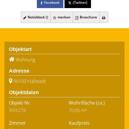
Facebook
(Twitter)
Notizblock (
)
merken
Broschüre
Objektart
Wohnung
Adresse
96103 Hallstadt
Objektdaten
Objekt-Nr.
Wohnfläche
(ca.)
WVK278
70,86 m²
Zimmer
Kaufpreis