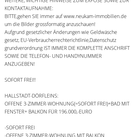
WEITERE, WICHTIGE HINWEISE ZUM EXPOSE SOWIE ZUR
KONTAKTAUFNAHME:
BITTE,gehen SIE immer auf www.neukam-immobilien.de
um die Bilder grossformatig anzuschauen!
Aufgrund gesetzlicher Änderungen wie Geldwäsche
gesetz, EU-Verbraucherrechterichtlinie,Datenschutz
grundverordnung IST IMMER DIE KOMPLETTE ANSCHRIFT
SOWIE DIE TELEFON- UND HANDYNUMMER
ANZUGEBEN!
SOFORT FREI!!
HALLSTADT-DÖRFLEINS:
OFFENE 3-ZIMMER-WOHNUNG(=SOFORT FREI)+BAD MIT
FENSTER+ BALKON FÜR 196.000,-EURO
-SOFORT FREI
-OFFENE 3-ZIMMER-WOHNUNG MIT BALKON