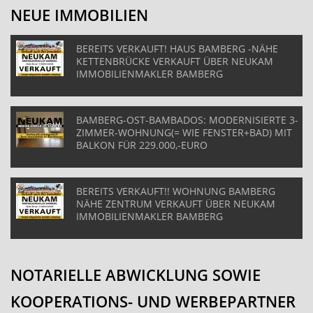
NEUE IMMOBILIEN
BEREITS VERKAUFT! HAUS BAMBERG -NÄHE
KETTENBRÜCKE VERKAUFT ÜBER NEUKAM
IMMOBILIENMAKLER BAMBERG
BAMBERG-OST-BAMBADOS: MODERNISIERTE 3-
ZIMMER-WOHNUNG(= WIE FENSTER+BAD) MIT
BALKON FÜR 229.000,-EURO
BEREITS VERKAUFT!! WOHNUNG BAMBERG
NÄHE ZENTRUM VERKAUFT ÜBER NEUKAM
IMMOBILIENMAKLER BAMBERG
NOTARIELLE ABWICKLUNG SOWIE
KOOPERATIONS- UND WERBEPARTNER