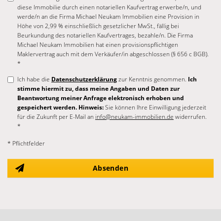
diese Immobilie durch einen notariellen Kaufvertrag erwerbe/n, und
werde/n an die Firma Michael Neukam Immobilien eine Provision in
Höhe von 2,99 % einschließlich gesetzlicher MwSt., fällig bei
Beurkundung des notariellen Kaufvertrages, bezahle/n. Die Firma
Michael Neukam Immobilien hat einen provisionspflichtigen
Maklervertrag auch mit dem Verkäufer/in abgeschlossen (§ 656 c BGB).
*
Ich habe die
Datenschutzerklärung
zur Kenntnis genommen.
Ich
stimme hiermit zu, dass meine Angaben und Daten zur
Beantwortung meiner Anfrage elektronisch erhoben und
gespeichert werden. Hinweis:
Sie können Ihre Einwilligung jederzeit
für die Zukunft per E-Mail an
info@neukam-immobilien.de
widerrufen.
*
* Pflichtfelder
Absenden