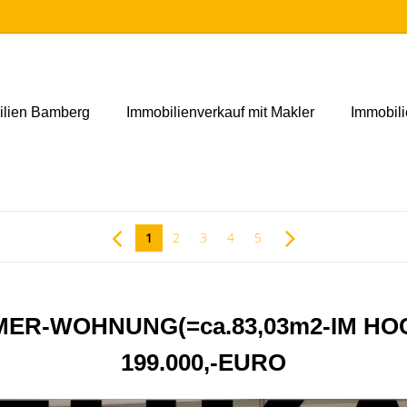
ilien Bamberg
Immobilienverkauf mit Makler
Immobil
1
2
3
4
5
ER-WOHNUNG(=ca.83,03m2-IM HO
199.000,-EURO