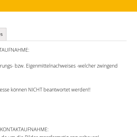
es
KTAUFNAHME:
ierungs- bzw. Eigenmittelnachweises -welcher zwingend
resse können NICHT beantwortet werden!!
E KONTAKTAUFNAHME: