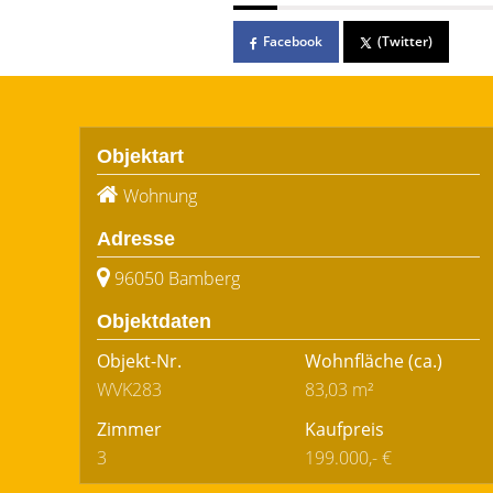
Facebook
(Twitter)
Objektart
Wohnung
Adresse
96050 Bamberg
Objektdaten
Objekt-Nr.
Wohnfläche
(ca.)
WVK283
83,03 m²
Zimmer
Kaufpreis
3
199.000,- €