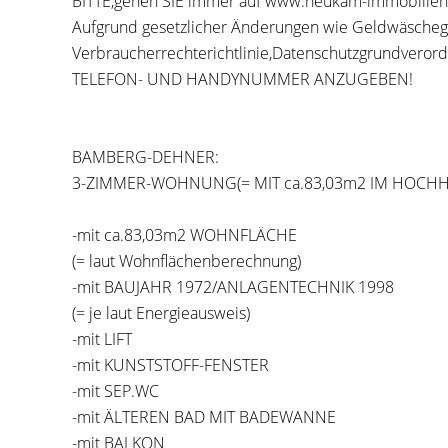
BITTE,gehen SIE immer auf www.neukam-immobilien.
Aufgrund gesetzlicher Änderungen wie Geldwäscheg
Verbraucherrechterichtlinie,Datenschutzgrundver
TELEFON- UND HANDYNUMMER ANZUGEBEN!
BAMBERG-DEHNER:
3-ZIMMER-WOHNUNG(= MIT ca.83,03m2 IM HOCHHA
-mit ca.83,03m2 WOHNFLÄCHE
(= laut Wohnflächenberechnung)
-mit BAUJAHR 1972/ANLAGENTECHNIK 1998
(= je laut Energieausweis)
-mit LIFT
-mit KUNSTSTOFF-FENSTER
-mit SEP.WC
-mit ÄLTEREN BAD MIT BADEWANNE
-mit BALKON