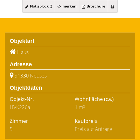
Notizblock (
)
merken
Broschüre
Objektart
Haus
Adresse
91330 Neuses
Objektdaten
Objekt-Nr.
Wohnfläche
(ca.)
HVK226a
1 m²
Zimmer
Kaufpreis
5
Preis auf Anfrage