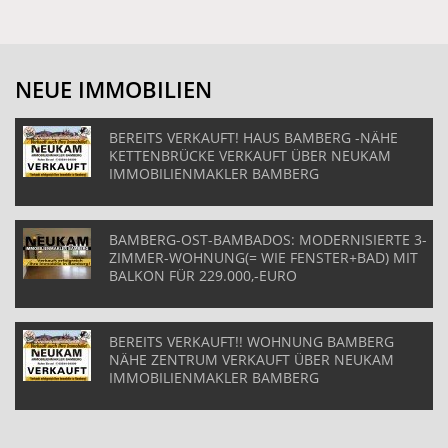
NEUE IMMOBILIEN
BEREITS VERKAUFT! HAUS BAMBERG -NÄHE
KETTENBRÜCKE VERKAUFT ÜBER NEUKAM
IMMOBILIENMAKLER BAMBERG
BAMBERG-OST-BAMBADOS: MODERNISIERTE 3-
ZIMMER-WOHNUNG(= WIE FENSTER+BAD) MIT
BALKON FÜR 229.000,-EURO
BEREITS VERKAUFT!! WOHNUNG BAMBERG
NÄHE ZENTRUM VERKAUFT ÜBER NEUKAM
IMMOBILIENMAKLER BAMBERG