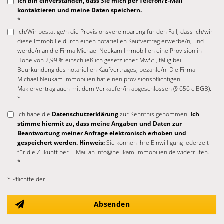
Ich bin einverstanden, dass Sie mich per Telefon/E-Mail
kontaktieren und meine Daten speichern.
*
Ich/Wir bestätige/n die Provisionsvereinbarung für den Fall, dass ich/wir
diese Immobilie durch einen notariellen Kaufvertrag erwerbe/n, und
werde/n an die Firma Michael Neukam Immobilien eine Provision in
Höhe von 2,99 % einschließlich gesetzlicher MwSt., fällig bei
Beurkundung des notariellen Kaufvertrages, bezahle/n. Die Firma
Michael Neukam Immobilien hat einen provisionspflichtigen
Maklervertrag auch mit dem Verkäufer/in abgeschlossen (§ 656 c BGB).
*
Ich habe die
Datenschutzerklärung
zur Kenntnis genommen.
Ich
stimme hiermit zu, dass meine Angaben und Daten zur
Beantwortung meiner Anfrage elektronisch erhoben und
gespeichert werden. Hinweis:
Sie können Ihre Einwilligung jederzeit
für die Zukunft per E-Mail an
info@neukam-immobilien.de
widerrufen.
*
* Pflichtfelder
Absenden