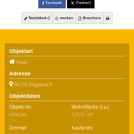
Facebook
(Twitter)
Notizblock (
)
merken
Broschüre
Objektart
Haus
Adresse
96135 Stegaurach
Objektdaten
Objekt-Nr.
Wohnfläche
(ca.)
HVK246
125,91 m²
Zimmer
Kaufpreis