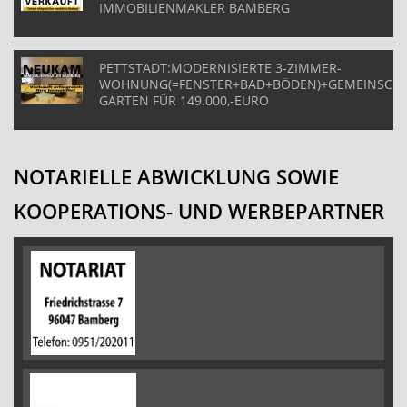
IMMOBILIENMAKLER BAMBERG
PETTSTADT:MODERNISIERTE 3-ZIMMER-
WOHNUNG(=FENSTER+BAD+BÖDEN)+GEMEINSCHA
GARTEN FÜR 149.000,-EURO
NOTARIELLE ABWICKLUNG SOWIE
KOOPERATIONS- UND WERBEPARTNER