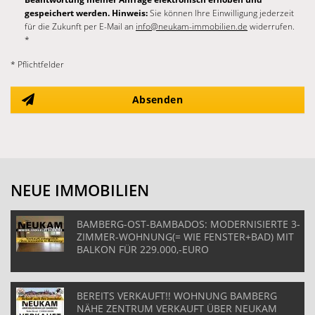
gespeichert werden. Hinweis:
Sie können Ihre Einwilligung jederzeit
für die Zukunft per E-Mail an
info@neukam-immobilien.de
widerrufen.
*
* Pflichtfelder
Absenden
NEUE IMMOBILIEN
BAMBERG-OST-BAMBADOS: MODERNISIERTE 3-
ZIMMER-WOHNUNG(= WIE FENSTER+BAD) MIT
BALKON FÜR 229.000,-EURO
BEREITS VERKAUFT!! WOHNUNG BAMBERG
NÄHE ZENTRUM VERKAUFT ÜBER NEUKAM