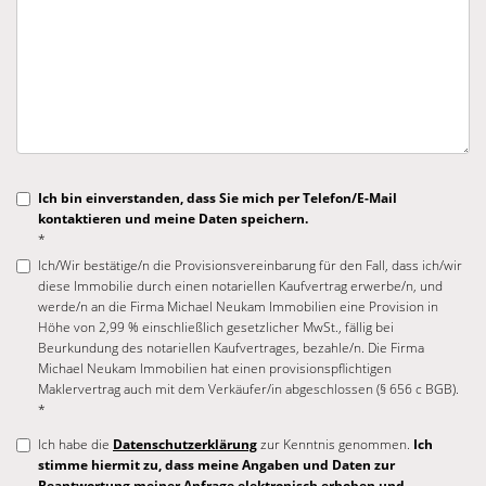
Ich bin einverstanden, dass Sie mich per Telefon/E-Mail
kontaktieren und meine Daten speichern.
*
Ich/Wir bestätige/n die Provisionsvereinbarung für den Fall, dass ich/wir
diese Immobilie durch einen notariellen Kaufvertrag erwerbe/n, und
werde/n an die Firma Michael Neukam Immobilien eine Provision in
Höhe von 2,99 % einschließlich gesetzlicher MwSt., fällig bei
Beurkundung des notariellen Kaufvertrages, bezahle/n. Die Firma
Michael Neukam Immobilien hat einen provisionspflichtigen
Maklervertrag auch mit dem Verkäufer/in abgeschlossen (§ 656 c BGB).
*
Ich habe die
Datenschutzerklärung
zur Kenntnis genommen.
Ich
stimme hiermit zu, dass meine Angaben und Daten zur
Beantwortung meiner Anfrage elektronisch erhoben und