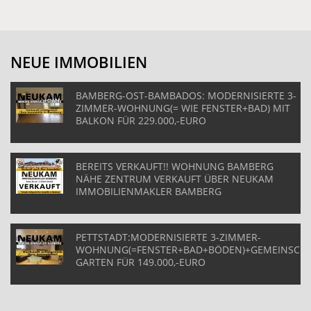
NEUE IMMOBILIEN
BAMBERG-OST-BAMBADOS: MODERNISIERTE 3-
ZIMMER-WOHNUNG(= WIE FENSTER+BAD) MIT
BALKON FÜR 229.000,-EURO
BEREITS VERKAUFT!! WOHNUNG BAMBERG
NÄHE ZENTRUM VERKAUFT ÜBER NEUKAM
IMMOBILIENMAKLER BAMBERG
PETTSTADT:MODERNISIERTE 3-ZIMMER-
WOHNUNG(=FENSTER+BAD+BÖDEN)+GEMEINSCHA
GARTEN FÜR 149.000,-EURO