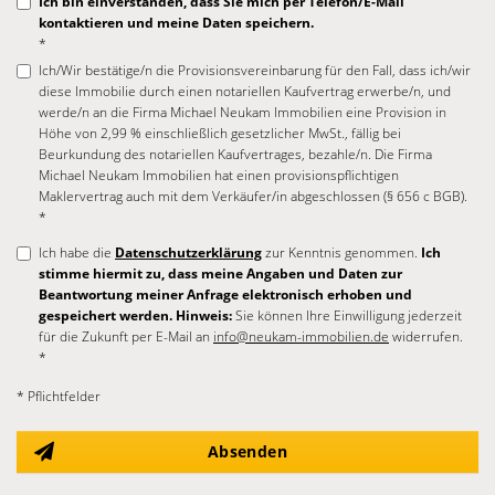
Ich bin einverstanden, dass Sie mich per Telefon/E-Mail
kontaktieren und meine Daten speichern.
*
Ich/Wir bestätige/n die Provisionsvereinbarung für den Fall, dass ich/wir
diese Immobilie durch einen notariellen Kaufvertrag erwerbe/n, und
werde/n an die Firma Michael Neukam Immobilien eine Provision in
Höhe von 2,99 % einschließlich gesetzlicher MwSt., fällig bei
Beurkundung des notariellen Kaufvertrages, bezahle/n. Die Firma
Michael Neukam Immobilien hat einen provisionspflichtigen
Maklervertrag auch mit dem Verkäufer/in abgeschlossen (§ 656 c BGB).
*
Ich habe die
Datenschutzerklärung
zur Kenntnis genommen.
Ich
stimme hiermit zu, dass meine Angaben und Daten zur
Beantwortung meiner Anfrage elektronisch erhoben und
gespeichert werden. Hinweis:
Sie können Ihre Einwilligung jederzeit
für die Zukunft per E-Mail an
info@neukam-immobilien.de
widerrufen.
*
* Pflichtfelder
Absenden