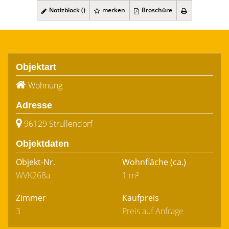
Notizblock (
)
merken
Broschüre
Objektart
Wohnung
Adresse
96129 Strullendorf
Objektdaten
Objekt-Nr.
Wohnfläche
(ca.)
WVK268a
1 m²
Zimmer
Kaufpreis
3
Preis auf Anfrage