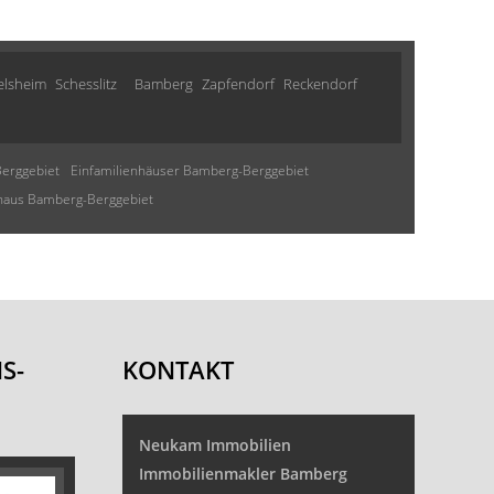
lsheim
Schesslitz
Bamberg
Zapfendorf
Reckendorf
erggebiet
Einfamilienhäuser Bamberg-Berggebiet
nhaus Bamberg-Berggebiet
S-
KONTAKT
Neukam Immobilien
Immobilienmakler Bamberg