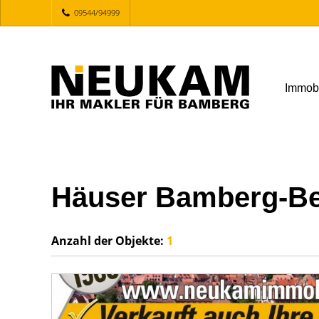
09544/94999
Immob
Häuser Bamberg-Be
Anzahl der
Objekte:
1