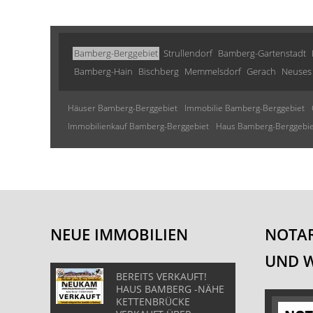
Bamberg-Berggebiet
Strullendorf
Bamberg-Gartenstadt
Bamberg-Hain
Bischberg
Memmelsdorf
Gerach
Neuses
Häuser Bamberg-Berggebiet
Immobilie Bamberg-Berggebiet
Immobilienkauf Bamberg-Berggebiet
Haus Bamberg-Berggebie
NEUE IMMOBILIEN
NOTAR
UND 
BEREITS VERKAUFT!
HAUS BAMBERG -NÄHE
KETTENBRÜCKE