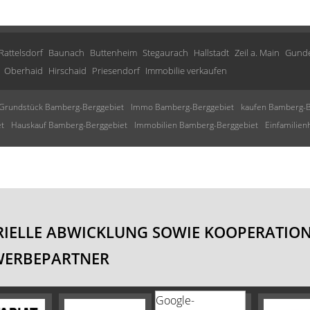
Rattelsdorf
Baunach
Buttenheim
Stegaurach
Hallstadt
Zeil a. Main
Gunde
Oberhaid
Hirschaid
Priesendorf
Immobilie verkaufen
Grundstück Bamberg-Berggebiet
Immo Bamberg-Berggebiet
kaufen Bamberg-B
t
Hauskauf Bamberg-Berggebiet
Immobilien Bamberg-Berggebiet
Einfamilie
IELLE ABWICKLUNG SOWIE KOOPERATION
WERBEPARTNER
Google-