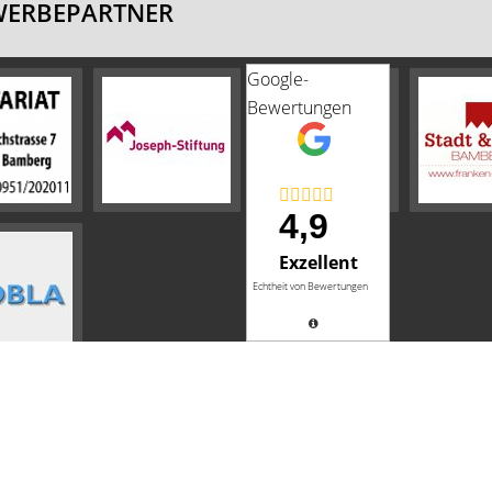
WERBEPARTNER
Google-
Bewertungen
4,9
Exzellent
INSCHAFTL.
Echtheit von Bewertungen
Impressum
AGB
Datenschutz
Sitemap
Widerrufsbelehrung
Vertrag widerrufen