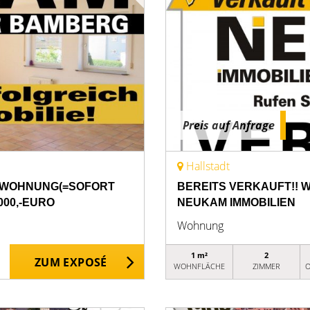
Preis auf Anfrage
Hallstadt
R-WOHNUNG(=SOFORT
BEREITS VERKAUFT!!
000,-EURO
NEUKAM IMMOBILIEN
Wohnung
1 m²
2
ZUM EXPOSÉ
WOHNFLÄCHE
ZIMMER
O