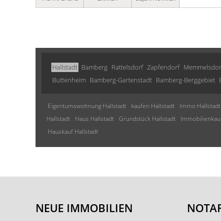
Hallstadt
Bamberg
Rattelsdorf
Zapfendorf
Memmelsdor
Buttenheim
Bamberg-Gartenstadt
Bamberg-Berggebiet
Eigentumswohnung Hallstadt
kaufen Hallstadt
Immo Hallstadt
Hallstadt
Haus Hallstadt
Grundstück Hallstadt
Immobilienkauf
Hauskauf Hallstadt
NEUE IMMOBILIEN
NOTAR