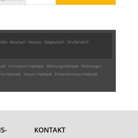
slitz
Baunach
Neuses
Stegaurach
Strullendorf
adt
Immobilien Hallstadt
Wohnung Hallstadt
Wohnungen
e Hallstadt
Häuser Hallstadt
Einfamilienhaus Hallstadt
S-
KONTAKT