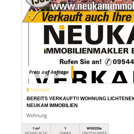
Preis auf Anfrage
Hallstadt
BEREITS VERKAUFT!! WOHNUNG LICHTENE
NEUKAM IMMOBILIEN
Wohnung
1 m²
1
WVK233a
WOHNFLÄCHE
ZIMMER
OBJEKTNUMMER