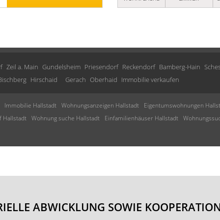
f
Zeil a. Main
Gundelsheim
Priesendorf
Reckendorf
Bamberg-Hain
Sches
Bischberg
Hirschaid
Gerach
Oberhaid
Immobilie verkaufen
Immobilie Hallstadt
Wohnungsanzeigen Hallstadt
Eigentumswohnungen Hallst
 Hallstadt
Wohnung suche Hallstadt
Einfamilienhäuser Hallstadt
Wohnungssuch
IELLE ABWICKLUNG SOWIE KOOPERATION