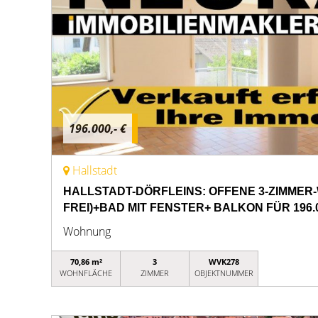
196.000,- €
Hallstadt
HALLSTADT-DÖRFLEINS: OFFENE 3-ZIMME
FREI)+BAD MIT FENSTER+ BALKON FÜR 196.
Wohnung
70,86 m²
3
WVK278
WOHNFLÄCHE
ZIMMER
OBJEKTNUMMER