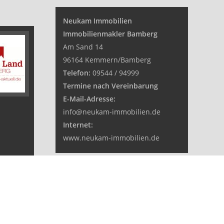
Neukam Immobilien
Immobilienmakler Bamberg
Am Sand 14
96164 Kemmern/Bamberg
Telefon:
09544 / 94999
Termine nach Vereinbarung
E-Mail-Adresse:
info@neukam-immobilien.de
Internet:
www.neukam-immobilien.de