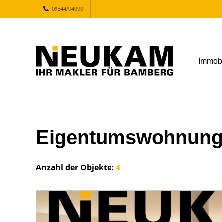
09544/94999
Immob
Eigentumswohnung 
Anzahl der
Objekte:
4