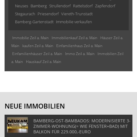
Neuses
Bamberg
Strullendorf
Rattelsdorf
Zapfendorf
Stegaurach
Priesendorf
Viereth-Trunstadt
Bamberg-Gartenstadt
Immobilie verkaufen
Immobilie Zeil a. Main
Immobilienkauf Zeil a. Main
Häuser Zeil a.
Main
kaufen Zeil a. Main
Einfamilienhaus Zeil a. Main
Einfamilienhäuser Zeil a. Main
Immo Zeil a. Main
Immobilien Zeil
a. Main
Hauskauf Zeil a. Main
NEUE IMMOBILIEN
BAMBERG-OST-BAMBADOS: MODERNISIERTE 3-
ZIMMER-WOHNUNG(= WIE FENSTER+BAD) MIT
BALKON FÜR 229.000,-EURO