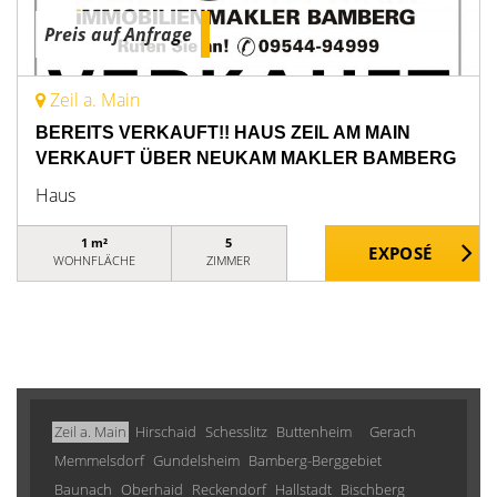
Preis auf Anfrage
Zeil a. Main
BEREITS VERKAUFT!! HAUS ZEIL AM MAIN
VERKAUFT ÜBER NEUKAM MAKLER BAMBERG
Haus
1 m²
5
WOHNFLÄCHE
ZIMMER
Zeil a. Main
Hirschaid
Schesslitz
Buttenheim
Gerach
Memmelsdorf
Gundelsheim
Bamberg-Berggebiet
Baunach
Oberhaid
Reckendorf
Hallstadt
Bischberg