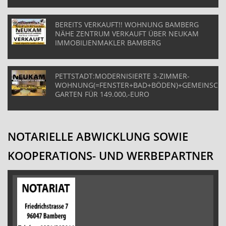
BEREITS VERKAUFT!! WOHNUNG BAMBERG
NÄHE ZENTRUM VERKAUFT ÜBER NEUKAM
IMMOBILIENMAKLER BAMBERG
PETTSTADT:MODERNISIERTE 3-ZIMMER-
WOHNUNG(=FENSTER+BAD+BÖDEN)+GEMEINSCHA
GARTEN FÜR 149.000,-EURO
NOTARIELLE ABWICKLUNG SOWIE
KOOPERATIONS- UND WERBEPARTNER