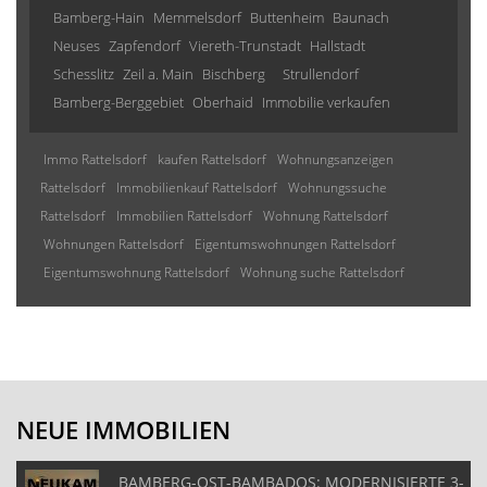
Bamberg-Hain
Memmelsdorf
Buttenheim
Baunach
Neuses
Zapfendorf
Viereth-Trunstadt
Hallstadt
Schesslitz
Zeil a. Main
Bischberg
Strullendorf
Bamberg-Berggebiet
Oberhaid
Immobilie verkaufen
Immo Rattelsdorf
kaufen Rattelsdorf
Wohnungsanzeigen
Rattelsdorf
Immobilienkauf Rattelsdorf
Wohnungssuche
Rattelsdorf
Immobilien Rattelsdorf
Wohnung Rattelsdorf
Wohnungen Rattelsdorf
Eigentumswohnungen Rattelsdorf
Eigentumswohnung Rattelsdorf
Wohnung suche Rattelsdorf
NEUE IMMOBILIEN
BAMBERG-OST-BAMBADOS: MODERNISIERTE 3-