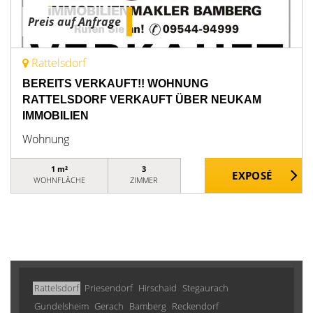
Preis auf Anfrage
Rattelsdorf
BEREITS VERKAUFT!! WOHNUNG
RATTELSDORF VERKAUFT ÜBER NEUKAM
IMMOBILIEN
Wohnung
1 m²
3
WOHNFLÄCHE
ZIMMER
Rattelsdorf
Priesendorf
Hirschaid
Stegaurach
Gundelsheim
Gerach
Bamberg
Reckendorf