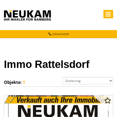
09544/94999
Immo Rattelsdorf
Objekte:
1