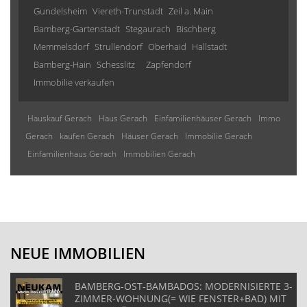
Gundelsheim
Viereth-Trunstadt
Zeil a. Main
Bamberg-Gartenstadt
Stegaurach
Bischberg
Memmelsdorf
Strullendorf
Oberhaid
Hallstadt
Bamberg-Hain
Schesslitz
Zapfendorf
Immobilie verkaufen
Hauskauf Gerach
Haus Gerach
Einfamilienhäuser Gerach
Immo
Gerach
kaufen Gerach
Häuser Gerach
Immobilie Gerach
Einfamilienhaus Gerach
Immobilien Gerach
NEUE IMMOBILIEN
BAMBERG-OST-BAMBADOS: MODERNISIERTE 3-
ZIMMER-WOHNUNG(= WIE FENSTER+BAD) MIT