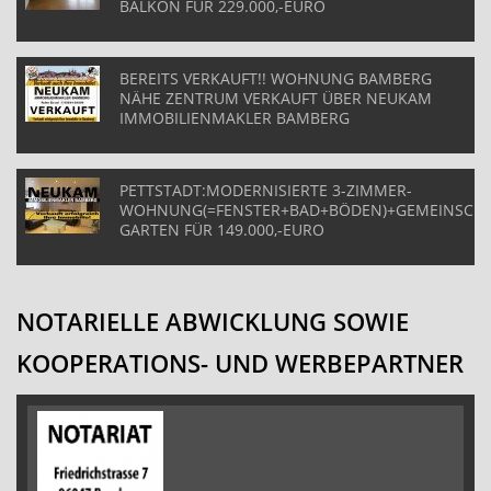
BALKON FÜR 229.000,-EURO
BEREITS VERKAUFT!! WOHNUNG BAMBERG
NÄHE ZENTRUM VERKAUFT ÜBER NEUKAM
IMMOBILIENMAKLER BAMBERG
PETTSTADT:MODERNISIERTE 3-ZIMMER-
WOHNUNG(=FENSTER+BAD+BÖDEN)+GEMEINSCHA
GARTEN FÜR 149.000,-EURO
NOTARIELLE ABWICKLUNG SOWIE
KOOPERATIONS- UND WERBEPARTNER