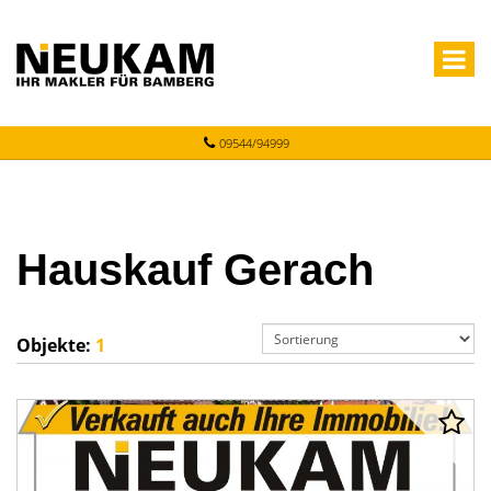
09544/94999
Hauskauf Gerach
Objekte:
1