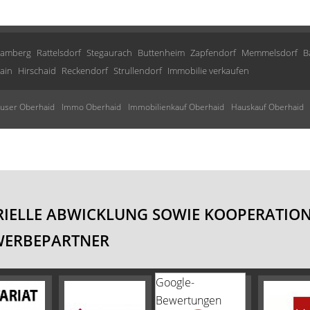
amberg
Rattelsdorf
Stegaurach
Buttenheim
Zapfendorf
Memmelsdorf
B
ain
Hirschaid
Reckendorf
Strullendorf
Immobilie verkaufen
äuser Oberhaid
Immo Oberhaid
Immobilienkauf Oberhaid
Hauskauf Oberhaid
IELLE ABWICKLUNG SOWIE KOOPERATION
WERBEPARTNER
Google-
Bewertungen