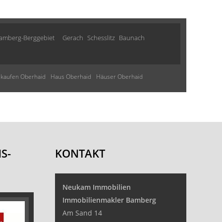
amberg-Berggebiet
Gerach
Schesslitz
Baunach
kaufen Oberhaid
Haus Oberhaid
Häuser Oberhaid
S-
KONTAKT
Neukam Immobilien
Immobilienmakler Bamberg
Am Sand 14