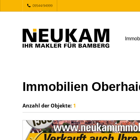
09544/94999
Immob
Immobilien Oberhai
Anzahl der
Objekte:
1