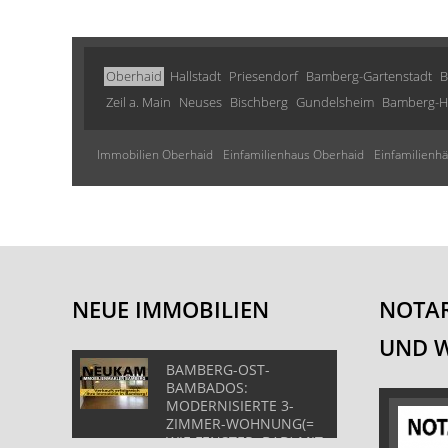
Oberhaid
Hallstadt
Priesendorf
Bamberg-Gartenstadt
B
Zeil a. Main
Neuses
Bischberg
Gundelsheim
Bamberg-H
Immobilien Oberhaid
Einfamilienhaus Oberhaid
Einfamilienh
NEUE IMMOBILIEN
NOTAR
UND 
BAMBERG-OST-
BAMBADOS:
MODERNISIERTE 3-
ZIMMER-WOHNUNG(=
WIE FENSTER+BAD) MIT