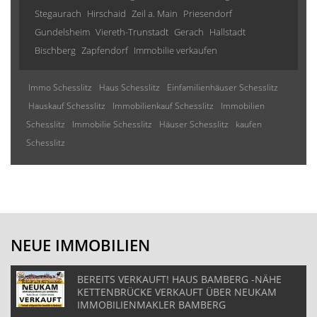
Stegaurach
Hirschaid
Zeil a. Main
Priesendorf
Gundelsheim
Viereth-Trunstadt
Gerach
Hallstadt
Bischberg
Zapfendorf
Immobilie verkaufen
Immo Schesslitz
Haus Schesslitz
Einfamilienhäuser Schesslitz
Hauskauf Schesslitz
Immobilienkauf Schesslitz
Immobilien
Schesslitz
Immobilie Schesslitz
Häuser Schesslitz
kaufen
Schesslitz
NEUE IMMOBILIEN
BEREITS VERKAUFT! HAUS BAMBERG -NÄHE
KETTENBRÜCKE VERKAUFT ÜBER NEUKAM
IMMOBILIENMAKLER BAMBERG