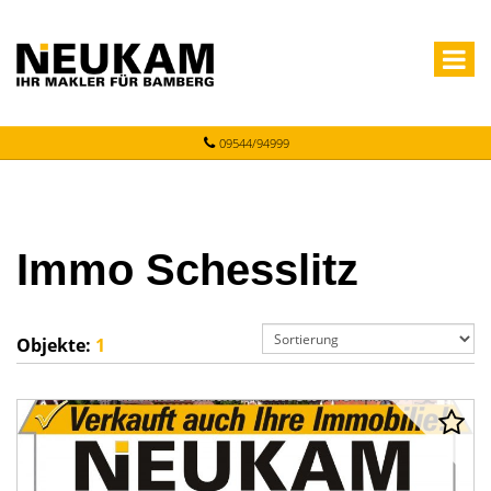
09544/94999
Immo Schesslitz
Objekte:
1