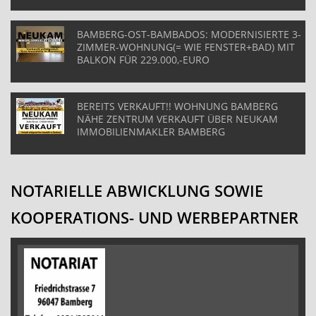
BAMBERG-OST-BAMBADOS: MODERNISIERTE 3-
ZIMMER-WOHNUNG(= WIE FENSTER+BAD) MIT
BALKON FÜR 229.000,-EURO
BEREITS VERKAUFT!! WOHNUNG BAMBERG
NÄHE ZENTRUM VERKAUFT ÜBER NEUKAM
IMMOBILIENMAKLER BAMBERG
NOTARIELLE ABWICKLUNG SOWIE
KOOPERATIONS- UND WERBEPARTNER