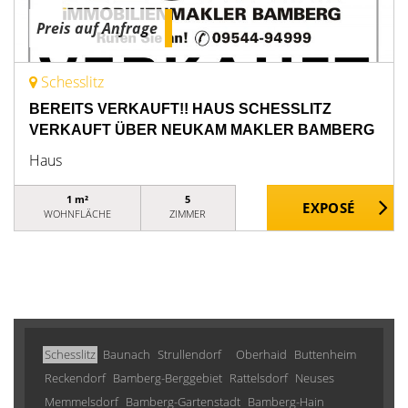
Preis auf Anfrage
Schesslitz
BEREITS VERKAUFT!! HAUS SCHESSLITZ
VERKAUFT ÜBER NEUKAM MAKLER BAMBERG
Haus
1 m²
5
WOHNFLÄCHE
ZIMMER
Schesslitz
Baunach
Strullendorf
Oberhaid
Buttenheim
Reckendorf
Bamberg-Berggebiet
Rattelsdorf
Neuses
Memmelsdorf
Bamberg-Gartenstadt
Bamberg-Hain