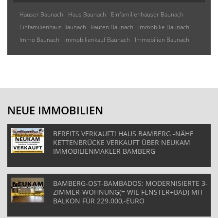
Häuser Baunach
Haus Baunach
Einfamilienhäuser Baunach
Einfamilienhaus Baunach
kaufen Baunach
Immobilie Baunach
Immo Baunach
Immobilienkauf Baunach
Immobilien Baunach
NEUE IMMOBILIEN
BEREITS VERKAUFT! HAUS BAMBERG -NÄHE
KETTENBRÜCKE VERKAUFT ÜBER NEUKAM
IMMOBILIENMAKLER BAMBERG
BAMBERG-OST-BAMBADOS: MODERNISIERTE 3-
ZIMMER-WOHNUNG(= WIE FENSTER+BAD) MIT
BALKON FÜR 229.000,-EURO