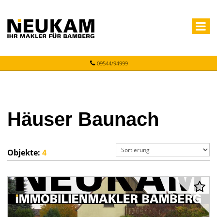
09544/94999
Häuser Baunach
Objekte:
4