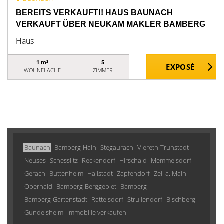
BEREITS VERKAUFT!! HAUS BAUNACH
VERKAUFT ÜBER NEUKAM MAKLER BAMBERG
Haus
1 m²
5
WOHNFLÄCHE
ZIMMER
Baunach
Bamberg-Hain
Stegaurach
Viereth-Trunstadt
Neuses
Schesslitz
Reckendorf
Hirschaid
Memmelsdorf
Gerach
Buttenheim
Hallstadt
Zapfendorf
Zeil a. Main
Oberhaid
Bamberg-Berggebiet
Bamberg
Bamberg-Gartenstadt
Rattelsdorf
Strullendorf
Bischberg
Gundelsheim
Immobilie verkaufen